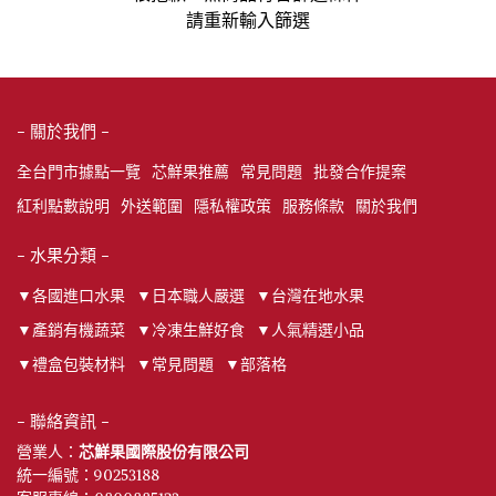
請重新輸入篩選
- 關於我們 -
全台門市據點一覽
芯鮮果推薦
常見問題
批發合作提案
紅利點數說明
外送範圍
隱私權政策
服務條款
關於我們
- 水果分類 -
▼各國進口水果
▼日本職人嚴選
▼台灣在地水果
▼產銷有機蔬菜
▼冷凍生鮮好食
▼人氣精選小品
▼禮盒包裝材料
▼常見問題
▼部落格
- 聯絡資訊 -
營業人：
芯鮮果國際股份有限公司
統一編號：90253188